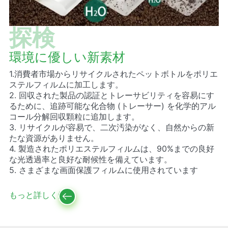
探検
環境に優しい新素材
1.消費者市場からリサイクルされたペットボトルをポリエ
ステルフィルムに加工します。
2. 回収された製品の認証とトレーサビリティを容易にす
るために、追跡可能な化合物 (トレーサー) を化学的アル
コール分解回収顆粒に追加します。
3. リサイクルが容易で、二次汚染がなく、自然からの新
たな資源がありません。
4. 製造されたポリエステルフィルムは、90%までの良好
な光透過率と良好な耐候性を備えています。
5. さまざまな画面保護フィルムに使用されています
もっと詳しく知る