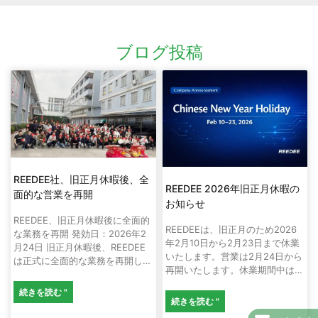
ブログ投稿
REEDEE社、旧正月休暇後、全
REEDEE 2026年旧正月休暇の
面的な営業を再開
お知らせ
REEDEE、旧正月休暇後に全面的
REEDEEは、旧正月のため2026
な業務を再開 発効日：2026年2
年2月10日から2月23日まで休業
月24日 旧正月休暇後、REEDEE
いたします。営業は2月24日から
は正式に全面的な業務を再開しま
再開いたします。休業期間中は、
した
お問い合わせへの対応が遅れる場
続きを読む "
合がございます。.
続きを読む "