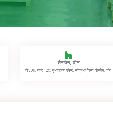
शेनझेन, चीन
बी309, नंबर 120, गुआनलान एवेन्यू, लोंगहुआ जिला, शेन्ज़ेन, चीन