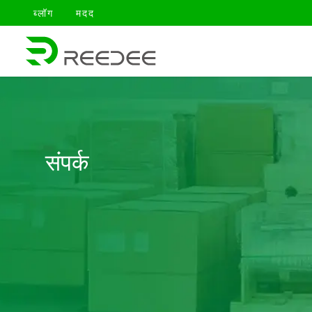
跳
ब्लॉग
मदद
至
内
容
संपर्क